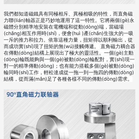
我們都知道磁鐵具有同極相斥、異極相吸的特性，而直角磁
力聯(lián)軸器正是巧妙地運用了這一特性。它將兩個(gè)永
磁體分別精準地安裝在電機端和從動(dòng)端，當磁場
(chǎng)相互作用時(shí)，便會(huì )產(chǎn)生強大的一吸
一斥的推力和拉力。依靠這種力量，扭矩得以順利輸出，從
而成功實(shí)現了扭矩的無(wú)接觸傳遞。 直角磁力耦合器
在傳動(dòng)結構上展現出了極大的靈活性。一個(gè)主動
(dòng)輪既能夠與一個(gè)被動(dòng)輪配對，實(shí)現一
對一的精準傳動(dòng)；也有能力搭載多個(gè)被動(dòng)
輪同時(shí)工作，輕松達成從一拖一到一拖四的傳動(dòng)
結構，從而滿(mǎn)足了各種各樣不同的傳動(dòng)需求。